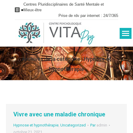
Centres Pluridisciplinaires de Santé Mentale et
■
Mieux-être
Prise de rdv par internet : 24/7/365
Archives de la catégorie :
Hypnose et
hypnothérapie
Vous êtes ici :
Vivre avec une maladie chronique
Hypnose et hypnothérapie
,
Uncategorized
Par
admin
octobre 21, 2021