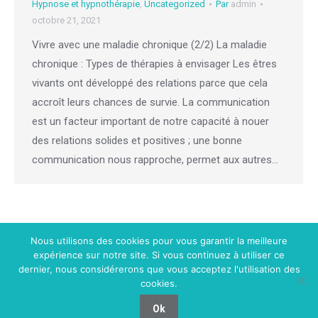
Hypnose et hypnothérapie
,
Uncategorized
Par
admin
octobre 21, 2021
Vivre avec une maladie chronique (2/2) La maladie
chronique : Types de thérapies à envisager Les êtres
vivants ont développé des relations parce que cela
accroît leurs chances de survie. La communication
est un facteur important de notre capacité à nouer
des relations solides et positives ; une bonne
communication nous rapproche, permet aux autres…
Nous utilisons des cookies pour vous garantir la meilleure
expérience sur notre site. Si vous continuez à utiliser ce
Menu Footer
dernier, nous considérerons que vous acceptez l'utilisation des
Copyright © 2026
Centre VitaPsy.
Tous droits réservés.
cookies.
Privium – Des services qui soutiennent vos soins. Pour psychologues,
psychotherapeutes et hypnotherapeutes.
Ok