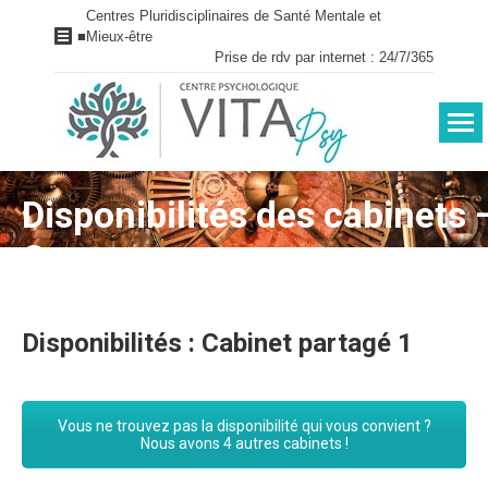
Centres Pluridisciplinaires de Santé Mentale et
■
Mieux-être
Prise de rdv par internet : 24/7/365
Disponibilités des cabinets
Vous êtes ici :
Courses
Disponibilités : Cabinet partagé 1
Vous ne trouvez pas la disponibilité qui vous convient ?
Nous avons 4 autres cabinets !