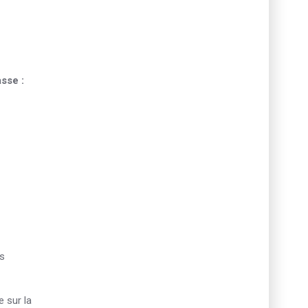
sse :
us
e sur la