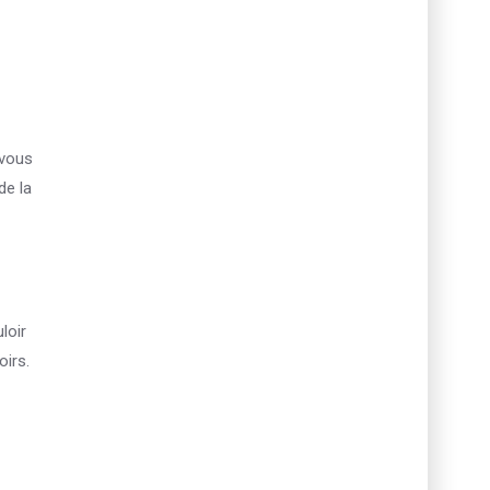
 vous
de la
loir
oirs.