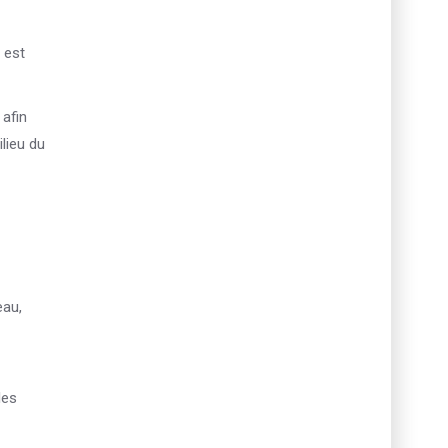
 est
 afin
ilieu du
eau,
les