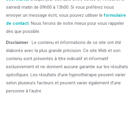
samedi matin de 09h00 à 13h00. Si vous préférez nous
envoyer un message écrit, vous pouvez utiliser le
formulaire
de contact
. Nous ferons de notre mieux pour vous rappeler
dès que possible.
Centre PsyCol Ixelles
Disclaimer
: Le contenu et informations de ce site ont été
élaborés avec la plus grande précision. Ce site Web et son
contenu sont présentés à titre indicatif et informatif
exclusivement et ne donnent aucune garantie sur les résultats
spécifiques. Les résultats d’une hypnothérapie peuvent varier
selon plusieurs facteurs et peuvent varier également d’une
personne à l’autre.
Centre PsyCol Ixelles
Thérapie de la dépression
Psychologue Centre Vitapsy
Thérapie de la dépression
Psychologue Centre Vitapsy
cependant, enfin, malgré, Centre VitaPsy Bruxelles thérapie
Ixelles, psychologue Bruxelles, thérapeute Ixelles, coach
Bruxelles , hypnose Ixelles, hypnothérapie Bruxelles , therapie