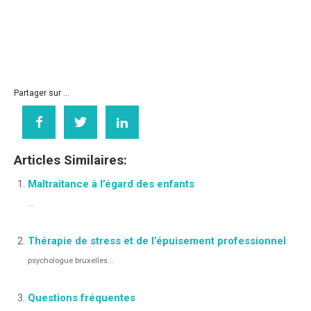
couple Ixelles, therapie enfant Bruxelles , therapie adolescent
Ixelles, therapie famille Bruxelles , therapie stress Ixelles,
therapie depression Bruxelles
Partager sur ...
Articles Similaires:
Maltraitance à l’égard des enfants
...
Thérapie de stress et de l’épuisement professionnel
psychologue bruxelles...
Questions fréquentes