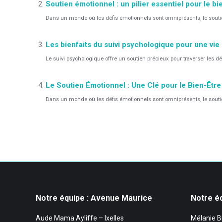
Soutien émotionnel : un pilier essentiel pour le bi
Dans un monde où les défis émotionnels sont omniprésents, le soutien 
Les bienfaits du suivi psychologique pour une vie
Le suivi psychologique offre un soutien précieux pour traverser les déf
Le Soutien Émotionnel : Une Clé pour le Bien-Être
Dans un monde où les défis émotionnels sont omniprésents, le soutien 
Notre équipe : Avenue Maurice
Notre é
Aude Mama Ayliffe – Ixelles
Mélanie B