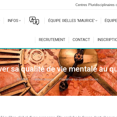
Centres Pluridisciplinaires
INFOS
.
ÉQUIPE IXELLES ‘MAURICE’
ÉQUIPE
RECRUTEMENT
CONTACT
INSCRIPTI
er sa qualité de vie mentale au q
Vous êtes ici :
Accueil
centre vitapsy
Préserver sa qualité de vie…