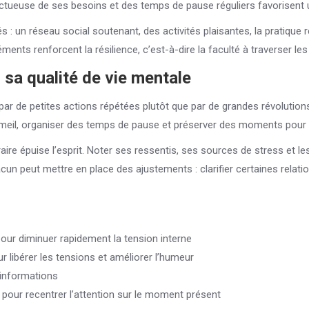
ectueuse de ses besoins et des temps de pause réguliers favorisent u
s : un réseau social soutenant, des activités plaisantes, la pratique ré
éments renforcent la résilience, c’est-à-dire la faculté à traverser le
 sa qualité de vie mentale
ar de petites actions répétées plutôt que par de grandes révolutions
ommeil, organiser des temps de pause et préserver des moments pour 
ntraire épuise l’esprit. Noter ses ressentis, ses sources de stress et
acun peut mettre en place des ajustements : clarifier certaines relati
pour diminuer rapidement la tension interne
r libérer les tensions et améliorer l’humeur
’informations
n pour recentrer l’attention sur le moment présent