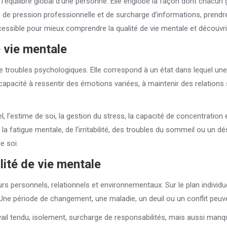
l’équilibre global d’une personne. Elle englobe la façon dont chacun 
 de pression professionnelle et de surcharge d’informations, prendre
ssible pour mieux comprendre la qualité de vie mentale et découvrir 
 vie mentale
e troubles psychologiques. Elle correspond à un état dans lequel un
la capacité à ressentir des émotions variées, à maintenir des relation
 l’estime de soi, la gestion du stress, la capacité de concentration e
a fatigue mentale, de l’irritabilité, des troubles du sommeil ou un dé
e soi.
lité de vie mentale
personnels, relationnels et environnementaux. Sur le plan individuel, 
 Une période de changement, une maladie, un deuil ou un conflit peuvent
vail tendu, isolement, surcharge de responsabilités, mais aussi manq