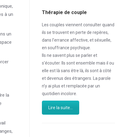
onique,
Thérapie de couple
es à un
Les couples viennent consulter quand
ils se trouvent en perte de repères,
ans un
dans l’errance affective, et séxuelle,
espace
en souffrance psychique.
Ils ne savent plus se parler et
orcer
s’écouter. Ils sont ensemble mais il ou
elle est là sans être là, ils sont à côté
et devenus des étrangers. La parole
n’y ai plus et remplacée par un
quotidien incolore.
re la
e
Lire la suite...
ail
hanges,