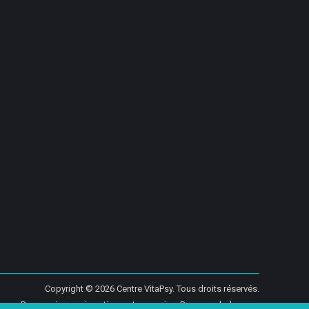
Copyright © 2026
Centre VitaPsy.
Tous droits réservés.
ium – Des services qui soutiennent vos soins. Pour psychologues,