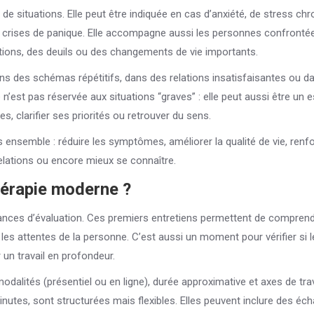
e situations. Elle peut être indiquée en cas d’anxiété, de stress chr
 crises de panique. Elle accompagne aussi les personnes confronté
ations, des deuils ou des changements de vie importants.
ans des schémas répétitifs, dans des relations insatisfaisantes ou d
est pas réservée aux situations “graves” : elle peut aussi être un 
 clarifier ses priorités ou retrouver du sens.
s ensemble : réduire les symptômes, améliorer la qualité de vie, renf
relations ou encore mieux se connaître.
érapie moderne ?
es d’évaluation. Ces premiers entretiens permettent de comprend
et les attentes de la personne. C’est aussi un moment pour vérifier si l
un travail en profondeur.
dalités (présentiel ou en ligne), durée approximative et axes de trav
inutes, sont structurées mais flexibles. Elles peuvent inclure des éc