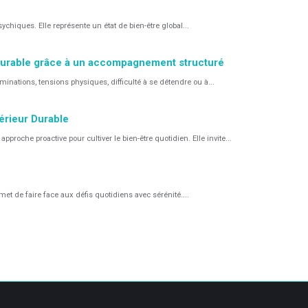
chiques. Elle représente un état de bien-être global...
 durable grâce à un accompagnement structuré
inations, tensions physiques, difficulté à se détendre ou à...
térieur Durable
proche proactive pour cultiver le bien-être quotidien. Elle invite...
met de faire face aux défis quotidiens avec sérénité....