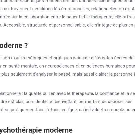
oches thérapeutiques fondées sur des données scientifiques et ad
s qui traversent des difficultés émotionnelles, relationnelles ou existe
rée sur la collaboration entre le patient et le thérapeute, elle offre 
ccessible, structurée et personnalisable, elle s’intègre de plus en 
moderne ?
on d’outils théoriques et pratiques issus de différentes écoles de
les en santé mentale, en neurosciences et en sciences humaines pou
plus seulement d’analyser le passé, mais aussi d’aider la personne à
ionnelle : la qualité du lien avec le thérapeute, la confiance et la sé
re est clair, confidentiel et bienveillant, permettant de déposer ses
e pratiquer en face-à-face, en ligne, en individuel, en couple ou en
psychothérapie moderne