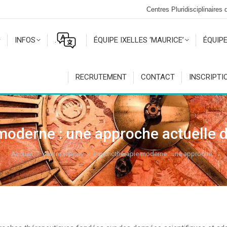
Centres Pluridisciplinaires
INFOS
.
ÉQUIPE IXELLES ‘MAURICE’
ÉQUIPE
RECRUTEMENT
CONTACT
INSCRIPTI
oderne : une approche actuelle 
Vous êtes ici :
Accueil
centre vitapsy
Psychothérapie moderne : une approche…