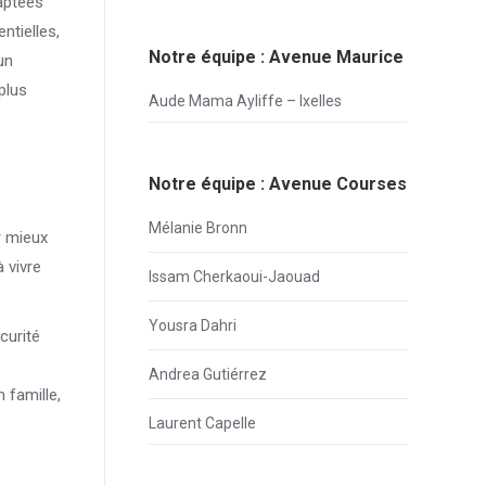
aptées
ntielles,
Notre équipe : Avenue Maurice
un
plus
Aude Mama Ayliffe – Ixelles
Notre équipe : Avenue Courses
Mélanie Bronn
r mieux
 vivre
Issam Cherkaoui-Jaouad
Yousra Dahri
curité
Andrea Gutiérrez
 famille,
Laurent Capelle