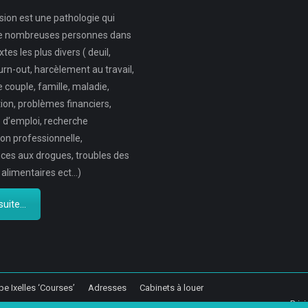
sion est une pathologie qui
e nombreuses personnes dans
tes les plus divers ( deuil,
urn-out, harcèlement au travail,
e couple, famille, maladie,
ion, problèmes financiers,
 d’emploi, recherche
ion professionnelle,
es aux drogues, troubles des
 alimentaires ect…)
suite...
pe Ixelles ‘Courses’
Adresses
Cabinets à louer
Priv