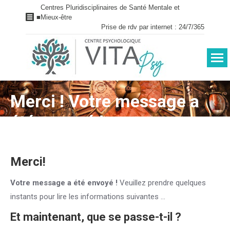
Centres Pluridisciplinaires de Santé Mentale et
■
Mieux-être
Prise de rdv par internet : 24/7/365
Merci ! Votre message a
Vous êtes ici :
été envoyé !
Merci!
Votre message a été envoyé !
Veuillez prendre quelques
instants pour lire les informations suivantes …
Et maintenant, que se passe-t-il ?